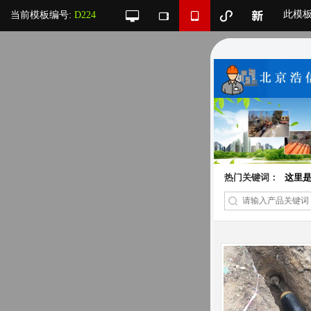
此模
当前模板编号:
D224